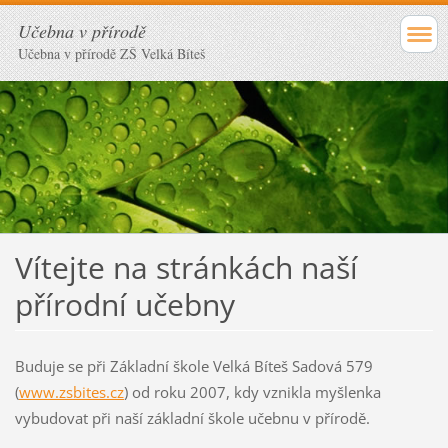
Učebna v přírodě
Učebna v přírodě ZŠ Velká Bíteš
Vítejte na stránkách naší
přírodní učebny
Buduje se při Základní škole Velká Bíteš Sadová 579
(
www.zsbites.cz
) od roku 2007, kdy vznikla myšlenka
vybudovat při naší základní škole učebnu v přírodě.