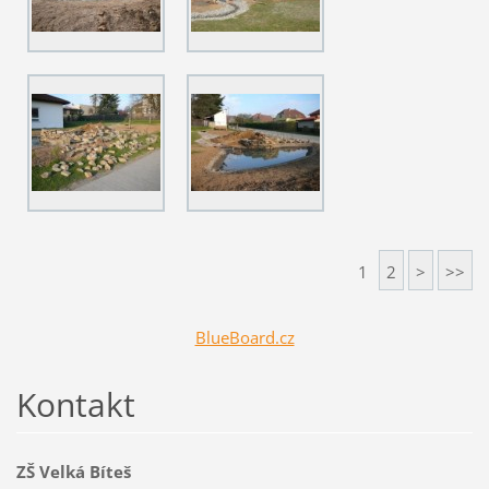
1
2
>
>>
BlueBoard.cz
Kontakt
ZŠ Velká Bíteš