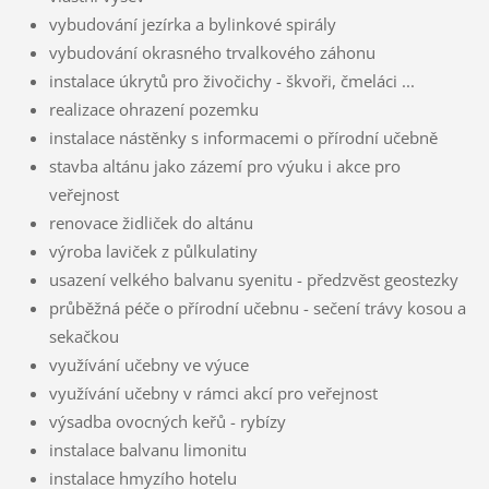
vybudování jezírka a bylinkové spirály
vybudování okrasného trvalkového záhonu
instalace úkrytů pro živočichy - škvoři, čmeláci ...
realizace ohrazení pozemku
instalace nástěnky s informacemi o přírodní učebně
stavba altánu jako zázemí pro výuku i akce pro
veřejnost
renovace židliček do altánu
výroba laviček z půlkulatiny
usazení velkého balvanu syenitu - předzvěst geostezky
průběžná péče o přírodní učebnu - sečení trávy kosou a
sekačkou
využívání učebny ve výuce
využívání učebny v rámci akcí pro veřejnost
výsadba ovocných keřů - rybízy
instalace balvanu limonitu
instalace hmyzího hotelu